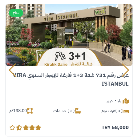
متاح
عرض رقم 731 شقة 3+1 فارغة للإيجار السنوي VİRA
İSTANBUL
بيليك دوزو
( 3 )غرف نوم
( 2 ) حمامات
138.00
²م
TRY
58,000