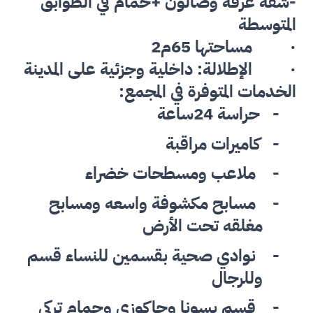
-
شقة غرفة وصالون +حمام
في الطوابق
المتوسطة
·
مساحتها 65م2
·
الإطلالة: داخلية وجزئية على المدينة
الخدمات
ال
متوفرة في المجمع:
-
حراسة 24ساعة
-
كاميرات مراقبة
-
ملاعب ومسطحات خضراء
-
مسابح مكشوفة واسعه ومسابح
مغلقه تحت الأرض
-
نوادي صحية بقسمين للنساء قسم
وللرجال
-
قسم بسونا وجاكوزي وحمام تركي