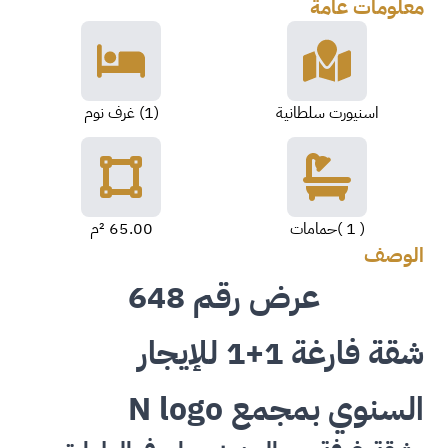
معلومات عامة
اسنيورت سلطانية
(1) غرف نوم
( 1 )حمامات
65.00 ²م
الوصف
عرض رقم 648
شقة فارغة 1+1 للإيجار
السنوي بمجمع
N logo