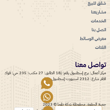
شقق للبيع
مشاريعنا
الخدمات
اتصل بنا
معرض الوسائط
الفئات
تواصل معنا
مركز أعمال: برج إسطنبول رقم: 18j الطابق: 27 مكتب: 235 حي: قوك
افلار شارع: 2312 اسنيورت-إسطنبول-تركيا.
جميع الحقوق محفوظة شركة طوبا © 2023