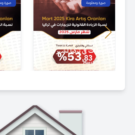
Featured
صورة ومعلومة
atured
صورة وم
نسبة الزيادة القانونية
للإيجارات في تركيا لشهر شهر
زيارة م
يناير 2025م
 3, 2024
January 3, 2025