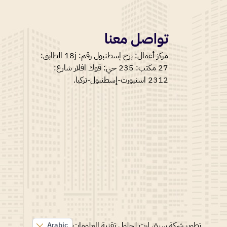
تواصل معنا
مركز أعمال: برج إسطنبول رقم: 18j الطابق:
27 مكتب: 235 حي: قوك افلار شارع:
2312 اسنيورت-إسطنبول-تركيا.
تطوير شركة سيتي ارت لحلول تقنية المعلومات
Arabic