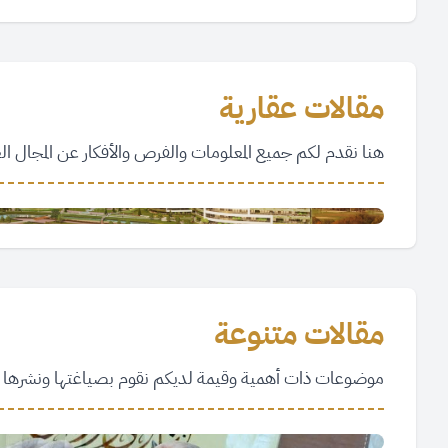
Featured
مقالات تجارية
مقالات عقارية
هنا نقدم لكم جميع المعلومات والفرص والأفكار عن المجال ال
الممتلكات العقارية للأجانب في تركيا تتجاوز عتبة 400 ألف عقار
October 17, 2023
مقالات عقارية
مقالات متنوعة
موضوعات ذات أهمية وقيمة لديكم نقوم بصياغتها ونشرها ل
خطاط تركي: الأتراك جعلوا الخط العربي واحدًا م
March 5, 2023