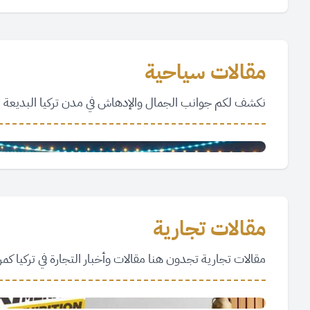
صورة ومعلومة
مقالات سياحية
نكشف لكم جوانب الجمال والإدهاش في مدن تركيا البديعة م
جسر السلطان محمد الفاتح
February 5, 2023
Featured
مقالات سياحية
مقالات تجارية
مقالات تجارية تجدون هنا مقالات وأخبار التجارة في تركيا كمركز من أهم مراكز تبادل وعبور التجارة العالمية ومحيطها.
المعرض السنوي الدولي للأثاث والمفروشات
November 6, 2022