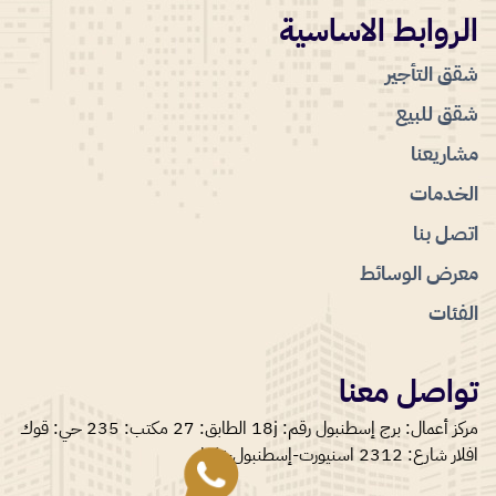
الروابط الاساسية
شقق التأجير
شقق للبيع
مشاريعنا
الخدمات
اتصل بنا
معرض الوسائط
الفئات
تواصل معنا
مركز أعمال: برج إسطنبول رقم: 18j الطابق: 27 مكتب: 235 حي: قوك
افلار شارع: 2312 اسنيورت-إسطنبول-تركيا.