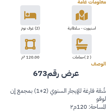
معلومات عامة
اسنيورت - سلطانية
(2) غرف نوم
( 2 )حمامات
120.00 ²م
الوصف
عرض رقم673
شُقة فارغة للإيجار السنوي (2+1) بمجمع إن
لوقو
المساحة: 120م٢