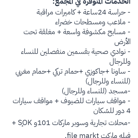
الخدمات المتوفرة في المجمع:
- حراسة 24ساعة + كاميرات مراقبة
- ملاعب ومسطحات خضراء
- مسابح مكشوفة واسعة + مغلقة تحت
الأرض
- نوادي صحية بقسمين منفصلين للنساء
وللرجال
- ساونا +جاكوزي +حمام تركي +حمام مغربي
(للنساء وللرجال)
-مسجد (للنساء وللرجال)
- مواقف سيارات للضيوف + مواقف سيارات
4 دور للسُكان
-محلات تجارية وسوبر ماركات 101و
ŞOK
+
فيله ماركت
file markt
.