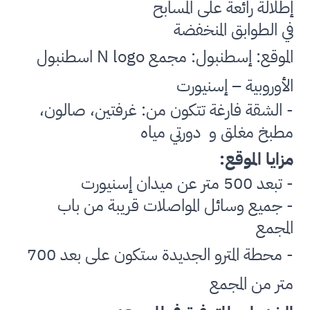
إطلالة رائعة على المسابح
في الطوابق المنخفضة
الموقع: إسطنبول: مجمع
N logo
اسطنبول
الأوروبية – إسنيورت
- الشقة فارغة تتكون من: غرفتين، صالون،
مطبخ مغلق و
دورتي مياه
مزايا الموقع:
- تبعد 500 متر عن ميدان إسنيورت
- جميع وسائل المواصلات قريبة من باب
المجمع
- محطة المترو الجديدة ستكون على بعد 700
متر من المجمع