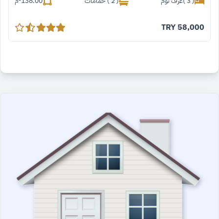
( 3 )غرف نوم
( 2 ) حمامات
138.00
²م
TRY
58,000