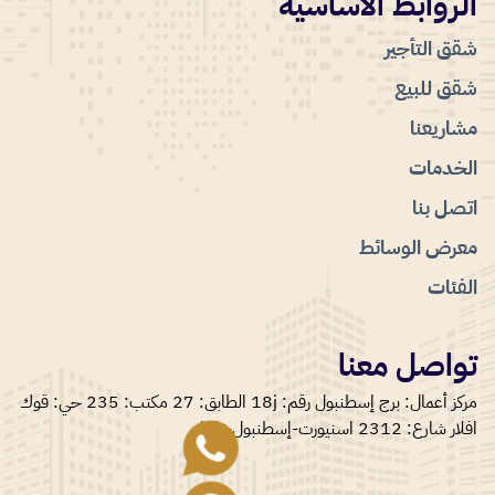
الروابط الاساسية
شقق التأجير
شقق للبيع
مشاريعنا
الخدمات
اتصل بنا
معرض الوسائط
الفئات
تواصل معنا
مركز أعمال: برج إسطنبول رقم: 18j الطابق: 27 مكتب: 235 حي: قوك
افلار شارع: 2312 اسنيورت-إسطنبول-تركيا.