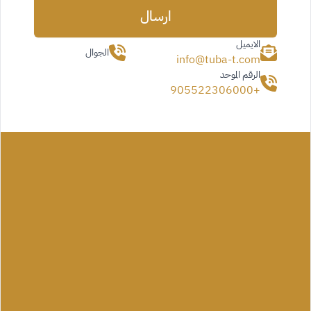
ارسال
الايميل
الجوال
info@tuba-t.com
الرقم الموحد
+905522306000