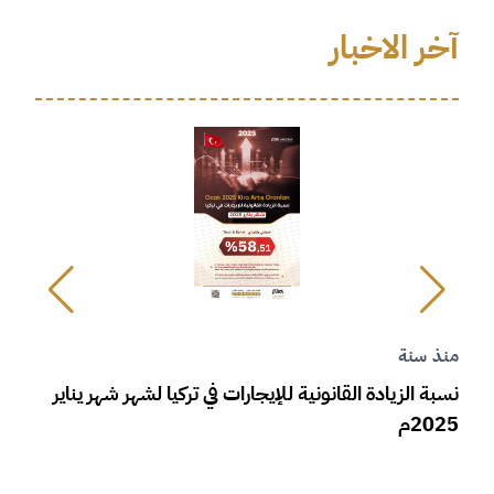
آخر الاخبار
منذ سنة
م
نسبة الزيادة القانونية للإيجارات في تركيا لشهر شهر يناير
ز
2025م