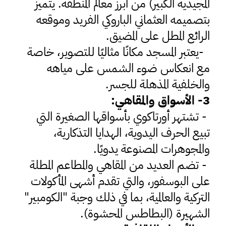
المجيدية الكبير) من أبرز معالم المنطقة. يتميز
بتصميمه العثماني الباروكي الفريد وموقعه
الرائع المطل على المضيق
.
-
يعتبر المسجد مكانًا مثاليًا للتصوير، خاصة
مع انعكاس ضوء الشمس على مياهه
والخلفية المذهلة للجسر
.
3
- الأسواق والمقاهي
:
-
تشتهر أورتاكوي بأسواقها الصغيرة التي
تبيع الحرف اليدوية، الهدايا التذكارية،
والمجوهرات المصنوعة يدويًا
.
-
تضم العديد من المقاهي والمطاعم المطلة
على البوسفور، والتي تقدم أشهى المأكولات
التركية والعالمية، بما في ذلك وجبة "الكومبير"
الشهيرة (البطاطس المحشوة)
.