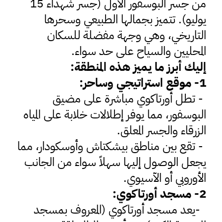
من جسر البوسفور الأول (جسر شهداء 15
يوليو). تتميز بجمالها الطبيعي وسحرها
التاريخي، وهي وجهة مفضلة للسكان
المحليين والسياح على حد سواء.
إليك أبرز ما يميز هذه المنطقة
:
1
- موقع استراتيجي وساحر
:
-
تطل أورتاكوي مباشرة على مضيق
البوسفور، مما يوفر إطلالات خلابة على المياه
الزرقاء والجسر المعلق
.
-
تقع بين مناطق بيشكتاش وأوسكودار، مما
يجعل الوصول إليها سهلاً سواء من الجانب
الأوروبي أو الآسيوي
.
2
- مسجد أورتاكوي
:
-
يعد مسجد أورتاكوي (المعروف بمسجد