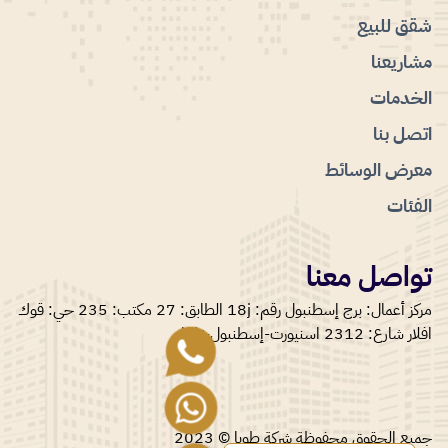
شقق للبيع
مشاريعنا
الخدمات
اتصل بنا
معرض الوسائط
الفئات
تواصل معنا
مركز أعمال: برج إسطنبول رقم: 18j الطابق: 27 مكتب: 235 حي: قوك
افلار شارع: 2312 اسنيورت-إسطنبول-تركيا.
جميع الحقوق محفوظة شركة طوبا © 2023