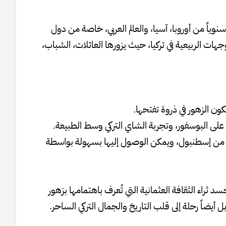
سنوياً من أوروبا، آسيا، والعالم العربي، خاصة من دول
جهات الربيعية في تركيا، حيث يزورها العائلات، الشباب،
ون الزهور في ذروة تفتحها.
لة على البوسفور، وتجربة الشاي التركي وسط الطبيعة.
بي من إسطنبول، ويمكن الوصول إليها بسهولة بواسطة
سد ثراء الثقافة العثمانية التي تُعرف باهتمامها بزهور
أيضاً رحلة إلى قلب التاريخ والجمال التركي الساحر.