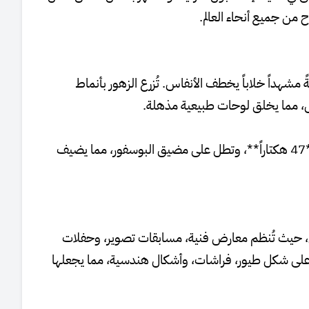
من جميع أنحاء العالم.
 مشهداً خلاباً يخطف الأنفاس. تُزرع الزهور بأنماط
أبيض، مما يخلق لوحات طبيعية مذهلة.
تغطي زهور التوليب مساحات شاسعة من الحديقة، التي تمتد على **47 هكتاراً**، وتطل على مضيق البوسفور، مما يضيف
ريل، حيث تُنظم معارض فنية، مسابقات تصوير، وحفلات
 على شكل طيور، فراشات، وأشكال هندسية، مما يجعلها