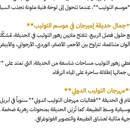
موسم التوليب**، عندما تتحول إلى لوحة فنية ملونة تجذب السياح 
جمال حديقة إميرجان في موسم التوليب**
*
 حلول فصل الربيع، تتفتح ملايين زهور التوليب في الحديقة، مُشكِّلةً
لوان متناغمة، تتراوح بين الأحمر، الأصفر، الوردي، الأرجواني، وال
ى جمالها إطلالة ساحرة على المياه الزرقاء.
*مهرجان التوليب الدولي**
ام في الحديقة **فعاليات مهرجان التوليب الدولي** سنوياً في أب
سيقية وسط الطبيعة. كما تُزيّن الحديقة بمنحوتات زهرية ضخمة
هة مثالية لعشاق الطبيعة والتصوير الفوتوغرافي.