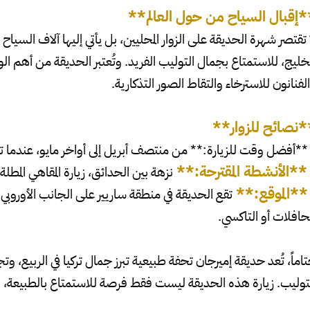
*إقبال السياح من حول العالم**
 تقتصر شهرة الحديقة على الزوار المحليين، بل يأتي إليها آلاف السياح 
خليج، للاستمتاع بجمال التوليب الفريد. وتُعتبر الحديقة من أهم الو
لفنانون للاسترخاء والتقاط الصور التذكارية.
*نصائح للزوار**
**أفضل وقت للزيارة:** من منتصف أبريل إلى أواخر مايو، عندما تك
**الأنشطة المقترحة:**
نزهة بين الحدائق، زيارة المقاهي المط
**الموقع:**
تقع الحديقة في منطقة ساريير على الجانب الأورو
حافلات أو التاكسي.
اماً، تُعد حديقة إميرجان تحفة طبيعية تبرز جمال تركيا في الربيع، وتج
توليب. زيارة هذه الحديقة ليست فقط فرصة للاستمتاع بالطبيعة، بل 