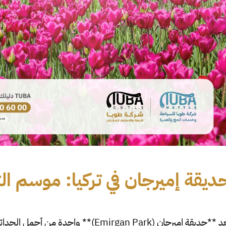
ديقة إميرجان في تركيا: موسم ال
د **حديقة إميرجان (
Emirgan Park
)** واحدة من أجمل الحدائ