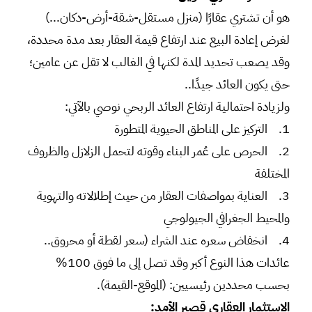
هو أن تشتري عقارًا (منزل مستقل-شقة-أرض-دكان...)
لغرض إعادة البيع عند ارتفاع قيمة العقار بعد مدة محددة،
وقد يصعب تحديد المدة لكنها في الغالب لا تقل عن عامين؛
حتى يكون العائد جيدًا..
ولزيادة احتمالية ارتفاع العائد الربحي نوصي بالآتي:
1. التركيز على المناطق الحيوية المتطورة
2. الحرص على عُمر البناء وقوته لتحمل الزلازل والظروف
المختلفة
3. العناية بمواصفات العقار من حيث إطلالاته والتهوية
والمحيط الجغرافي الجيولوجي
4. انخفاض سعره عند الشراء (سعر لقطة أو محروق..
عائدات هذا النوع أكبر وقد تصل إلى ما فوق 100%
بحسب محددين رئيسيين: (الموقع-القيمة).
الاستثمار العقاري قصير الأمد: